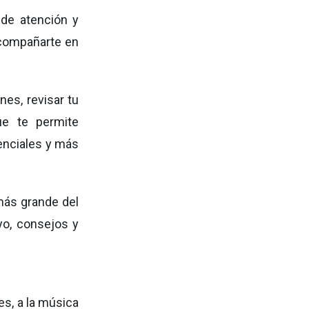
de atención y
 acompañarte en
nes, revisar tu
que te permite
senciales y más
más grande del
yo, consejos y
es, a la música