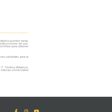
ultados pueden variar,
 instrucciones de uso.
 Cochlear para obtener
eres candidato para la
ア, Contour Advance,
on marcas comerciales