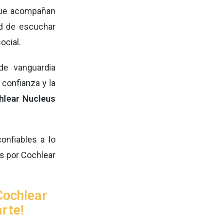
 que acompañan
d de escuchar
social.
de vanguardia
 confianza y la
hlear Nucleus
onfiables a lo
s por Cochlear
Cochlear
rte!