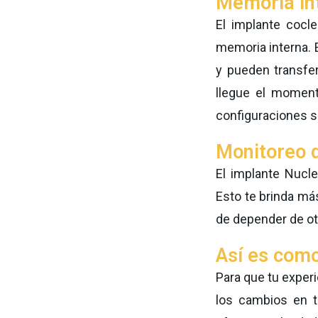
Memoria in
El implante cocl
memoria interna. 
y pueden transfe
llegue el momen
configuraciones s
Monitoreo d
El implante Nucl
Esto te brinda má
de depender de ot
Así es como
Para que tu exper
los cambios en t