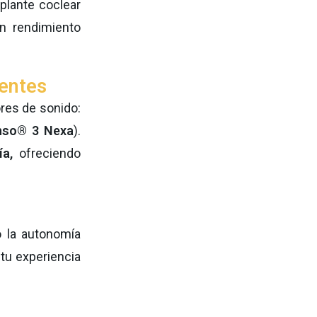
plante coclear
un rendimiento
tentes
res de sonido:
nso® 3 Nexa
).
a,
ofreciendo
o la autonomía
 tu experiencia