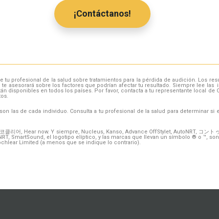
¡Contáctanos!
e tu profesional de la salud sobre tratamientos para la pérdida de audición. Los res
ud te asesorará sobre los factores que podrían afectar tu resultado. Siempre lee las
án disponibles en todos los países. Por favor, contacta a tu representante local de
tos.
on las de cada individuo. Consulta a tu profesional de la salud para determinar si 
리어, Hear now. Y siempre, Nucleus, Kanso, Advance OffStylet, AutoNRT, コントゥ
T, SmartSound, el logotipo elíptico, y las marcas que llevan un símbolo ® o ™, s
chlear Limited (a menos que se indique lo contrario).