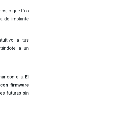
nos, o que tú o
ma de implante
uitivo a tus
ctándote a un
ar con ella.
El
 con firmware
nes futuras sin