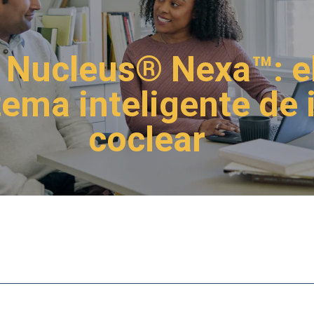
 Nucleus® Nexa™: el
tema inteligente de
coclear