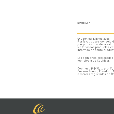
D2405517
© Cochlear Limited 2026
Por favor, busca consejo d
y tu profesional de la sal
No todos los productos est
información sobre produc
Las opiniones expresadas s
tecnología de Cochlear.
Cochlear, 科利耳, コクレア, 코클
Custom Sound, Freedom, NR
o marcas registradas de Co