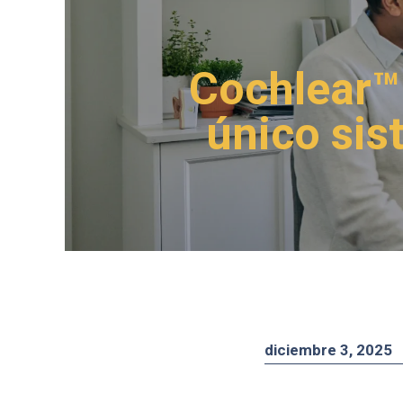
Cochlear™
único sis
diciembre 3, 2025