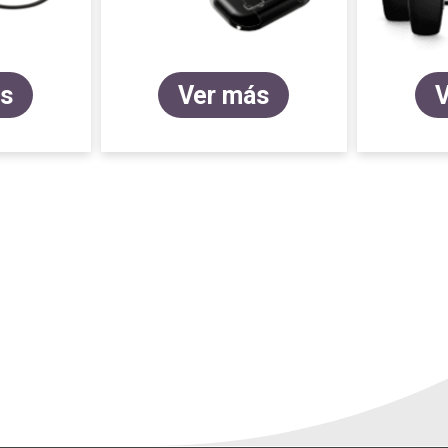
ás
Ver más
V