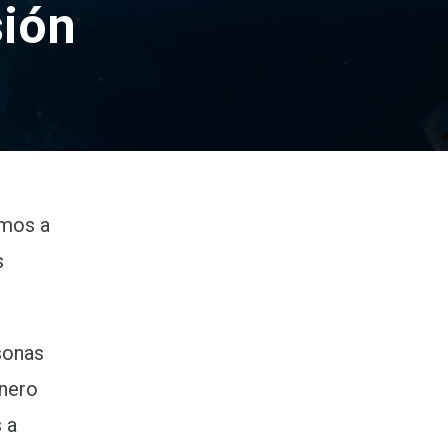
sión
amos a
s
sonas
onero
 a