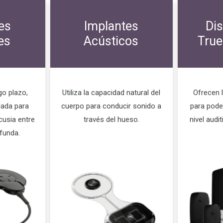
es
Implantes
Dis
es
Acústicos
True
go plazo,
Utiliza la capacidad natural del
Ofrecen l
dada para
cuerpo para conducir sonido a
para pode
usia entre
través del hueso.
nivel audit
funda.