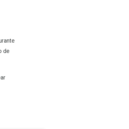
urante
o de
ear