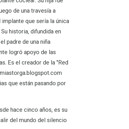
lante coclear. Su hija fue
uego de una travesía a
 implante que sería la única
Su historia, difundida en
 el padre de una niña
te logró apoyo de las
s. Es el creador de la "Red
emiastorga.blogspot.com
lias que están pasando por
sde hace cinco años, es su
salir del mundo del silencio