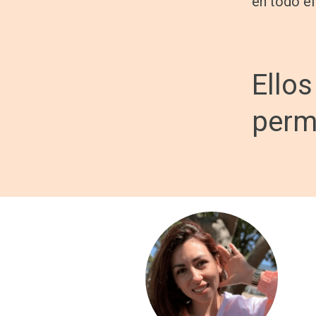
en todo el
Ellos
permi