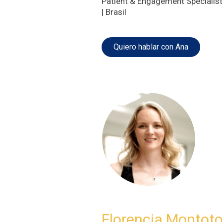
Patient & Engagement Specialis
| Brasil
Quiero hablar con Ana
Florencia Montot