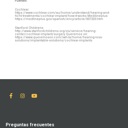
Fuentes:
Cochlear:
https://www.cochlear.com/au/home/understand/hearing-and-
hl/hl-treatments/cochlear-implant/how-it-works Medilineplus:
https://medlineplus.gov/spanish/ency/article/007203.htm
Stanford Childrens:
http://www.stanfordchildrens.org/es/service/hearing-
center/cochlear-implant/surgery Queremos oír:
https://www.queremosoir.com/iwh-la/home/hearing-loss-
solutions/implantable-solutions/cochlear-implants
Preguntas frecuentes