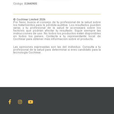
Código:
D2440905
© Cochlear Limited 2026
Por favor, busca el consejo de tu profesional de la salud sobre
los tratamientos para la pérdida auditiva. Los resultados pueden
variar, y tu profesional de la salud te aconsejará sobre los
factores que podrían afectar tu resultado. Sigue siempre las
instrucciones de uso. No todos los productos están disponibles
en todos los países. Contacta a tu representante local de
Cochlear para obtener más información sobre el producto.
Las opiniones expresadas son las del individuo. Consulta a tu
profesional de la salud para determinar si eres candidato para la
tecnología Cochlear.