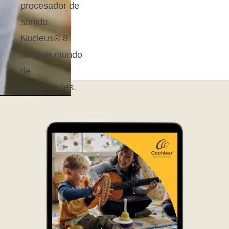
procesador de
sonido
Nucleus® 8
abre un mundo
de
posibilidades.