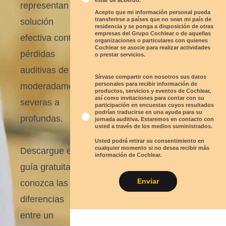
estar de acuerdo.
representan una
Acepto que mi información personal pueda
transferirse a países que no sean mi país de
solución
residencia y se ponga a disposición de otras
empresas del Grupo Cochlear o de aquellas
efectiva contra
organizaciones o particulares con quienes
Cochlear se asocie para realizar actividades
pérdidas
o prestar servicios.
auditivas de
Sírvase compartir con nosotros sus datos
personales para recibir información de
moderadamente
productos, servicios y eventos de Cochlear,
así como invitaciones para contar con su
severas a
participación en encuestas cuyos resultados
podrían traducirse en una ayuda para su
profundas.
jornada auditiva. Estaremos en contacto con
usted a través de los medios suministrados.
Usted podrá retirar su consentimiento en
cualquier momento si no desea recibir más
Descargue esta
información de Cochlear.
guía gratuita y
Enviar
conozca las
diferencias
entre un