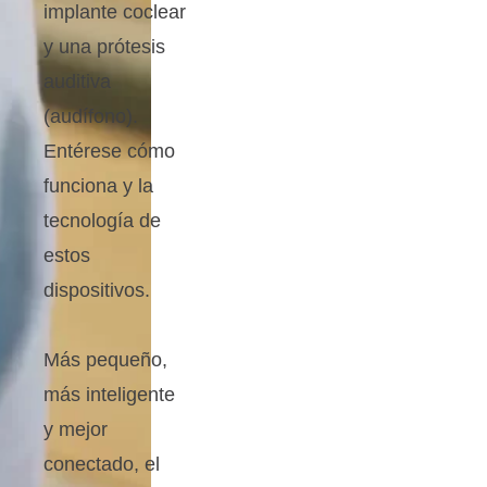
implante coclear
y una prótesis
auditiva
(audífono).
Entérese cómo
funciona y la
tecnología de
estos
dispositivos.
Más pequeño,
más inteligente
y mejor
conectado, el