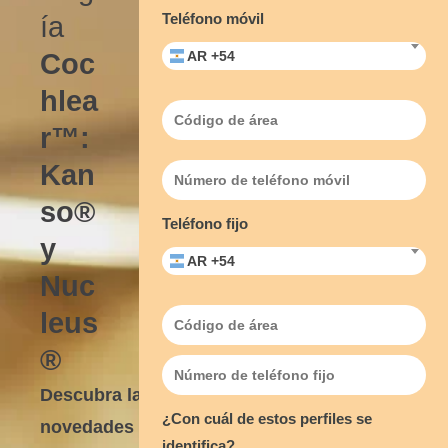
Teléfono móvil
ía
Coc
AR +54
hlea
r™:
Kan
so®
Teléfono fijo
y
AR +54
Nuc
leus
®
Descubra las
¿Con cuál de estos perfiles se
novedades
identifica?