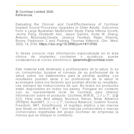
© Cochlear Limited 2026
Referencia:
Evaluating the Clinical- and Cost-Effectiveness of Cochlear
Implant Sound Processor Upgrades in Older Adults: Outcomes
from a Large Australian Multicenter Study. Paola Vittoria Incerti,
Jermy Pang, Elizabeth Seil, Jason Gavrilis, Vicky W. Zhang,
Antonio Ahumada-Canale, Jessica Tsiolkas, Rajan Sharma,
Bonny Parkinson 2 and Padraig Thomas Kitterick. Clin. Med.
2025, 14, 3765.
https://doi.org/10.3390/jcm14113765
Si desea conocer más información especializada en el área
clínica de implantes cocleares o acústicos, puede
contactarnos al correo electrónico:
ljaramillo@cochlear.com
Este material está destinado a profesionales de la salud. Si es
un consumidor, busque el consejo de su profesional de la
salud sobre los tratamientos para la pérdida auditiva. Los
resultados pueden variar y su profesional de la salud le
aconsejará sobre los factores que podrían afectar su resultado.
Lea siempre las instrucciones de uso. No todos los productos
están disponibles en todos los países. Póngase en contacto
con su representante local de Cochlear para obtener
información sobre el producto. Cochlear, 科利耳, コクレア, 코클
리어, Hear now. And always, Nucleus, Kanso, Nexa, Advance
OffStylet, AutoNRT, コントゥア, Contour Advance, Custom Sound,
Freedom, NRT, SmartSound, el logotipo elíptico y las marcas
que llevan un símbolo ® o ™ son marcas comerciales o marcas
comerciales registradas del grupo Cochlear de empresas (a
menos que se indique lo contrario).