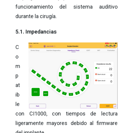
funcionamiento del sistema auditivo
durante la cirugía.
5.1. Impedancias
C
o
m
p
at
ib
le
con CI1000, con tiempos de lectura
ligeramente mayores debido al firmware
del implante.