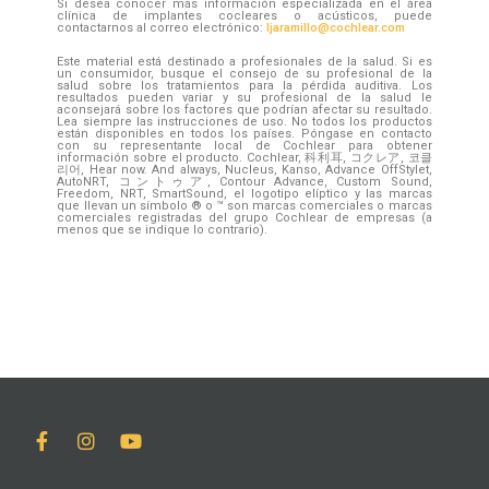
Si desea conocer más información especializada en el área
clínica de implantes cocleares o acústicos, puede
contactarnos al correo electrónico:
ljaramillo@cochlear.com
Este material está destinado a profesionales de la salud. Si es
un consumidor, busque el consejo de su profesional de la
salud sobre los tratamientos para la pérdida auditiva. Los
resultados pueden variar y su profesional de la salud le
aconsejará sobre los factores que podrían afectar su resultado.
Lea siempre las instrucciones de uso. No todos los productos
están disponibles en todos los países. Póngase en contacto
con su representante local de Cochlear para obtener
información sobre el producto. Cochlear, 科利耳, コクレア, 코클
리어, Hear now. And always, Nucleus, Kanso, Advance OffStylet,
AutoNRT, コントゥア, Contour Advance, Custom Sound,
Freedom, NRT, SmartSound, el logotipo elíptico y las marcas
que llevan un símbolo ® o ™ son marcas comerciales o marcas
comerciales registradas del grupo Cochlear de empresas (a
menos que se indique lo contrario).