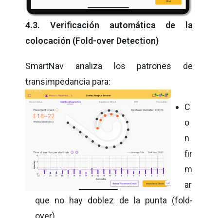
4.3. Verificación automática de la
colocación (Fold-over Detection)
SmartNav analiza los patrones de
transimpedancia para:
C
o
n
fir
m
ar
que no hay doblez de la punta (fold-
over).