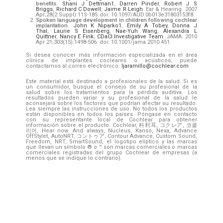
benefits.
Shani J Dettman
1
,
Darren Pinder
,
Robert J S
Briggs
,
Richard C Dowell
,
Jaime R Leigh
.
Ear & Hearing. 2007
Apr;28(2 Suppl):11S-18S.doi: 10.1097/AUD.0b013e31803153f8.
Spoken language development in children following cochlear
implantation.
John K Niparko
1
,
Emily A Tobey
,
Donna J
Thal
,
Laurie S Eisenberg
,
Nae-Yuh Wang
,
Alexandra L
Quittner
,
Nancy E Fink
;
CDaCI Investigative Team
. JAMA. 2010
Apr 21;303(15):1498-506. doi: 10.1001/jama.2010.451.
Si desea conocer más información especializada en el área
clínica de implantes cocleares o acústicos, puede
contactarnos al correo electrónico:
ljaramillo@cochlear.com
Este material está destinado a profesionales de la salud. Si es
un consumidor, busque el consejo de su profesional de la
salud sobre los tratamientos para la pérdida auditiva. Los
resultados pueden variar y su profesional de la salud le
aconsejará sobre los factores que podrían afectar su resultado.
Lea siempre las instrucciones de uso. No todos los productos
están disponibles en todos los países. Póngase en contacto
con su representante local de Cochlear para obtener
información sobre el producto. Cochlear, 科利耳, コクレア, 코클
리어, Hear now. And always, Nucleus, Kanso, Nexa, Advance
OffStylet, AutoNRT, コントゥア, Contour Advance, Custom Sound,
Freedom, NRT, SmartSound, el logotipo elíptico y las marcas
que llevan un símbolo ® o ™ son marcas comerciales o marcas
comerciales registradas del grupo Cochlear de empresas (a
menos que se indique lo contrario).