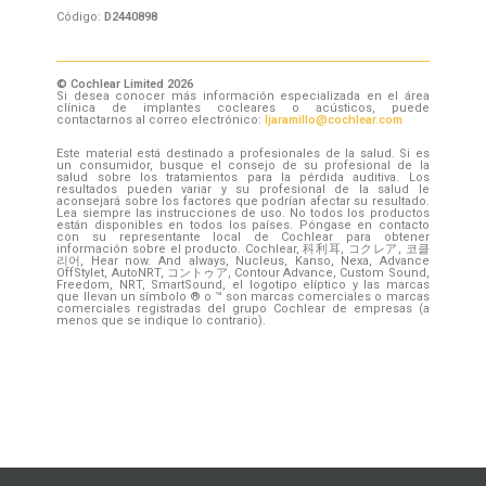
Código:
D2440898
© Cochlear Limited 2026
Si desea conocer más información especializada en el área
clínica de implantes cocleares o acústicos, puede
contactarnos al correo electrónico:
ljaramillo@cochlear.com
Este material está destinado a profesionales de la salud. Si es
un consumidor, busque el consejo de su profesional de la
salud sobre los tratamientos para la pérdida auditiva. Los
resultados pueden variar y su profesional de la salud le
aconsejará sobre los factores que podrían afectar su resultado.
Lea siempre las instrucciones de uso. No todos los productos
están disponibles en todos los países. Póngase en contacto
con su representante local de Cochlear para obtener
información sobre el producto. Cochlear, 科利耳, コクレア, 코클
리어, Hear now. And always, Nucleus, Kanso, Nexa, Advance
OffStylet, AutoNRT, コントゥア, Contour Advance, Custom Sound,
Freedom, NRT, SmartSound, el logotipo elíptico y las marcas
que llevan un símbolo ® o ™ son marcas comerciales o marcas
comerciales registradas del grupo Cochlear de empresas (a
menos que se indique lo contrario).