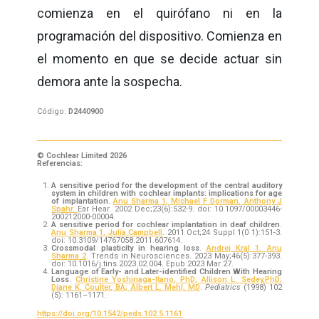
comienza en el quirófano ni en la
programación del dispositivo. Comienza en
el momento en que se decide actuar sin
demora ante la sospecha.
Código:
D2440900
© Cochlear Limited 2026
Referencias:
A sensitive period for the development of the central auditory
system in children with cochlear implants: implications for age
of implantation
.
Anu Sharma
1
,
Michael F Dorman
,
Anthony J
Spahr
.
Ear Hear. 2002 Dec;23(6):532-9. doi: 10.1097/00003446-
200212000-00004.
A sensitive period for cochlear implantation in deaf children
.
Anu Sharma
1
,
Julia Campbell
.
2011 Oct;24 Suppl 1(0 1):151-3.
doi: 10.3109/14767058.2011.607614.
Crossmodal plasticity in hearing loss
.
Andrej Kral
1
,
Anu
Sharma
2
. Trends in Neurosciences. 2023 May;46(5):377-393.
doi: 10.1016/j.tins.2023.02.004. Epub 2023 Mar 27
.
Language of Early- and Later-identified Children With Hearing
Loss
.
Christine Yoshinaga-Itano, PhD
;
Allison L. Sedey,PhD
;
Diane K. Coulter, BA
;
Albert L. Mehl, MD
.
Pediatrics
(1998) 102
(5): 1161–1171.
https://doi.org/10.1542/peds.102.5.1161