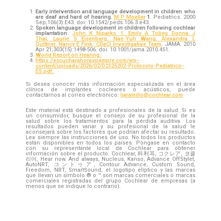
Early intervention and language development in children who
are deaf and hard of hearing.
M P Moeller
1
.
Pediatrics.
2000
Sep;106(3):E43.
doi: 10.1542/peds.106.3.e43.
Spoken language development in children following cochlear
implantation.
John K Niparko
1
,
Emily A Tobey
,
Donna J
Thal
,
Laurie S Eisenberg
,
Nae-Yuh Wang
,
Alexandra L
Quittner
,
Nancy E Fink
;
CDaCI Investigative Team
. JAMA.
2010
Apr 21;303(15):1498-506.
doi: 10.1001/jama.2010.451.
World Report on Hearing
.
https://escucharahoraysiempre.com/wp-
content/uploads/2026/02/D2325202-Protocolo-Pediatrico-
ES.pdf
.
Si desea conocer más información especializada en el área
clínica de implantes cocleares o acústicos, puede
contactarnos al correo electrónico
:
ljaramillo@cochlear.com
Este material está destinado a profesionales de la salud. Si es
un consumidor, busque el consejo de su profesional de la
salud sobre los tratamientos para la pérdida auditiva. Los
resultados pueden variar y su profesional de la salud le
aconsejará sobre los factores que podrían afectar su resultado.
Lea siempre las instrucciones de uso. No todos los productos
están disponibles en todos los países. Póngase en contacto
con su representante local de Cochlear para obtener
información sobre el producto. Cochlear, 科利耳, コクレア, 코클
리어, Hear now. And always, Nucleus, Kanso, Advance OffStylet,
AutoNRT, コントゥア, Contour Advance, Custom Sound,
Freedom, NRT, SmartSound, el logotipo elíptico y las marcas
que llevan un símbolo ® o ™ son marcas comerciales o marcas
comerciales registradas del grupo Cochlear de empresas (a
menos que se indique lo contrario).