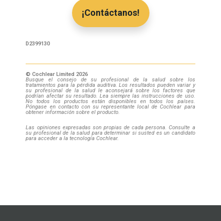
¡Contáctanos!
D2399130
© Cochlear Limited 2026
Busque el consejo de su profesional de la salud sobre los
tratamientos para la pérdida auditiva. Los resultados
pueden variar y
su profesional de la salud le aconsejará sobre los factores que
podrían afectar su resultado.
Lea
siempre las instrucciones de uso.
No todos los productos están disponibles en todos los países.
Póngase en
contacto con su representante local de Cochlear para
obtener información sobre el producto.
Las opiniones expresadas son propias de cada persona. Consulte a
su profesional de la salud para determinar si s
usted es un candidato
para acceder a la tecnología Cochlear.