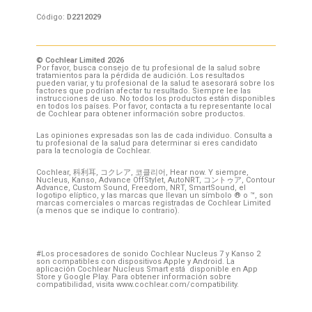
Código:
D2212029
© Cochlear Limited 2026
Por favor, busca consejo de tu profesional de la salud sobre
tratamientos para la pérdida de audición. Los resultados
pueden variar, y tu profesional de la salud te asesorará sobre los
factores que podrían afectar tu resultado. Siempre lee las
instrucciones de uso. No todos los productos están disponibles
en todos los países. Por favor, contacta a tu representante local
de Cochlear para obtener información sobre productos.
Las opiniones expresadas son las de cada individuo. Consulta a
tu profesional de la salud para determinar si eres candidato
para la tecnología de Cochlear.
Cochlear, 科利耳, コクレア, 코클리어, Hear now. Y siempre,
Nucleus, Kanso, Advance OffStylet, AutoNRT, コントゥア, Contour
Advance, Custom Sound, Freedom, NRT, SmartSound, el
logotipo elíptico, y las marcas que llevan un símbolo ® o ™, son
marcas comerciales o marcas registradas de Cochlear Limited
(a menos que se indique lo contrario).
#Los procesadores de sonido Cochlear Nucleus 7 y Kanso 2
son compatibles con dispositivos Apple y Android. La
aplicación Cochlear Nucleus Smart está disponible en App
Store y Google Play. Para obtener información sobre
compatibilidad, visita www.cochlear.com/compatibility.