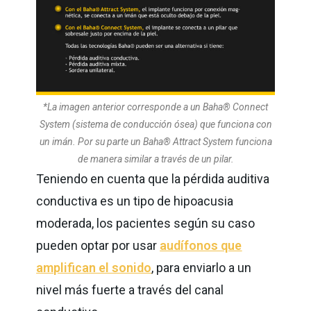
*La imagen anterior corresponde a un Baha® Connect
System (sistema de conducción ósea) que funciona con
un imán. Por su parte un Baha® Attract System funciona
de manera similar a través de un pilar.
Teniendo en cuenta que la pérdida auditiva
conductiva es un tipo de hipoacusia
moderada, los pacientes según su caso
pueden optar por usar
audífonos que
amplifican el sonido
, para enviarlo a un
nivel más fuerte a través del canal